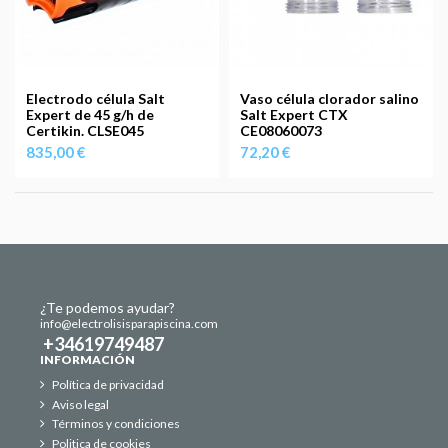
Electrodo célula Salt
Vaso célula clorador salino
Expert de 45 g/h de
Salt Expert CTX
Certikin. CLSE045
CE08060073
835,00 €
72,20 €
¿Te podemos ayudar?
info@electrolisisparapiscina.com
+34619749487
INFORMACIÓN
Política de privacidad
Aviso legal
Términos y condiciones
Politica de cookies