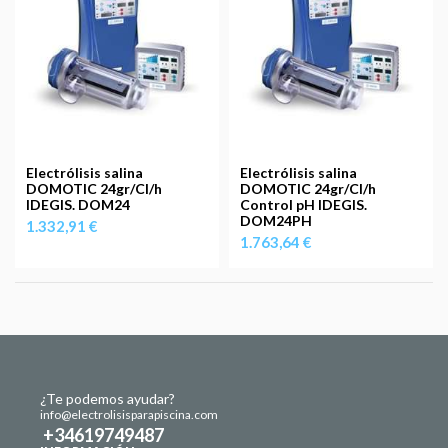
Electrólisis salina
Electrólisis salina
DOMOTIC 24gr/Cl/h
DOMOTIC 24gr/Cl/h
IDEGIS. DOM24
Control pH IDEGIS.
DOM24PH
1.332,91 €
1.763,64 €
¿Te podemos ayudar?
info@electrolisisparapiscina.com
+34619749487