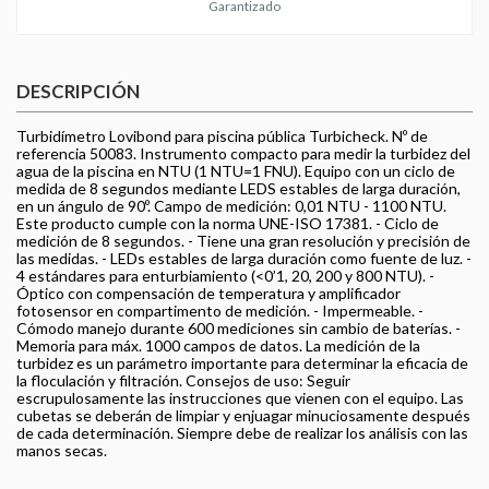
Garantizado
DESCRIPCIÓN
Turbidímetro Lovibond para piscina pública Turbicheck. Nº de
referencia 50083. Instrumento compacto para medir la turbidez del
agua de la piscina en NTU (1 NTU=1 FNU). Equipo con un ciclo de
medida de 8 segundos mediante LEDS estables de larga duración,
en un ángulo de 90º. Campo de medición: 0,01 NTU - 1100 NTU.
Este producto cumple con la norma UNE-ISO 17381. - Ciclo de
medición de 8 segundos. - Tiene una gran resolución y precisión de
las medidas. - LEDs estables de larga duración como fuente de luz. -
4 estándares para enturbiamiento (<0’1, 20, 200 y 800 NTU). -
Óptico con compensación de temperatura y amplificador
fotosensor en compartimento de medición. - Impermeable. -
Cómodo manejo durante 600 mediciones sin cambio de baterías. -
Memoria para máx. 1000 campos de datos. La medición de la
turbidez es un parámetro importante para determinar la eficacia de
la floculación y filtración. Consejos de uso: Seguir
escrupulosamente las instrucciones que vienen con el equipo. Las
cubetas se deberán de limpiar y enjuagar minuciosamente después
de cada determinación. Siempre debe de realizar los análisis con las
manos secas.