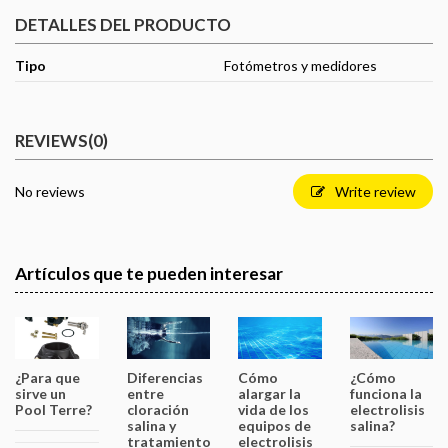
DETALLES DEL PRODUCTO
Tipo
Fotómetros y medidores
REVIEWS
(0)
No reviews
Write review
Artículos que te pueden interesar
¿Para que
Diferencias
Cómo
¿Cómo
sirve un
entre
alargar la
funciona la
Pool Terre?
cloración
vida de los
electrolisis
salina y
equipos de
salina?
tratamiento
electrolisis