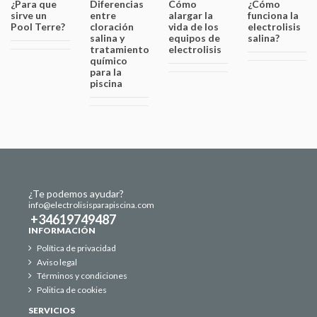
¿Para que
Diferencias
Cómo
¿Cómo
sirve un
entre
alargar la
funciona la
Pool Terre?
cloración
vida de los
electrolisis
salina y
equipos de
salina?
tratamiento
electrolisis
químico
para la
piscina
¿Te podemos ayudar?
info@electrolisisparapiscina.com
+34619749487
INFORMACIÓN
Política de privacidad
Aviso legal
Términos y condiciones
Politica de cookies
SERVICIOS