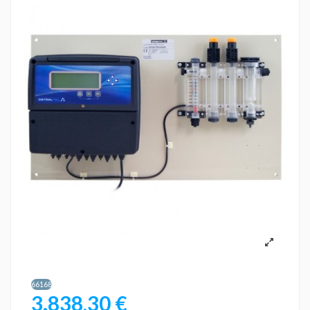
66168
3.838,30 €