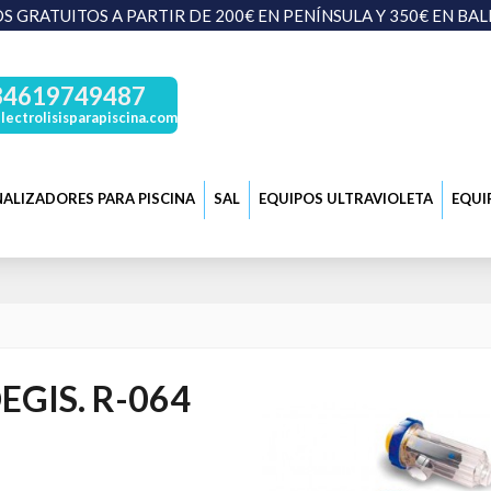
S GRATUITOS A PARTIR DE 200€ EN PENÍNSULA Y 350€ EN BA
34619749487
lectrolisisparapiscina.com
ALIZADORES PARA PISCINA
SAL
EQUIPOS ULTRAVIOLETA
EQUI
EGIS. R-064