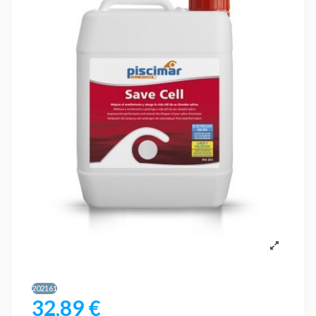
202161
32,89 €