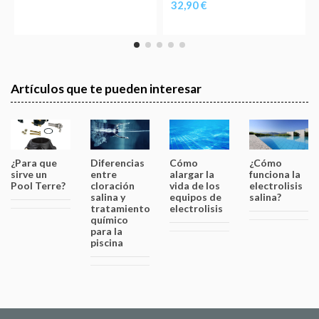
32,90 €
Artículos que te pueden interesar
¿Para que
Diferencias
Cómo
¿Cómo
sirve un
entre
alargar la
funciona la
Pool Terre?
cloración
vida de los
electrolisis
salina y
equipos de
salina?
tratamiento
electrolisis
químico
para la
piscina