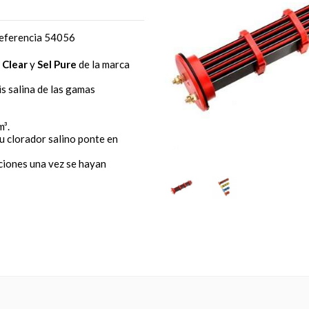
 referencia 54056
 Clear
y
Sel Pure
de la marca
is salina de las gamas
m³.
tu clorador salino ponte en
ciones una vez se hayan