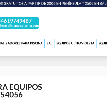
S GRATUITOS A PARTIR DE 200€ EN PENÍNSULA Y 350€ EN BA
34619749487
lectrolisisparapiscina.com
ALIZADORES PARA PISCINA
SAL
EQUIPOS ULTRAVIOLETA
EQUI
6
RA EQUIPOS
 54056