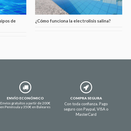
uipos de
¿Cómo funciona la electrolisis salina?
ENVÍO ECONÓMICO
COMPRA SEGURA
Envíos gratuitos a partir de 200€
Con toda confianza. Pago
en Península y 350€ en Baleares
seguro con Paypal, VISA o
MasterCard