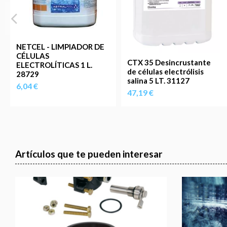
NETCEL - LIMPIADOR DE
CÉLULAS
CTX 35 Desincrustante
ELECTROLÍTICAS 1 L.
de células electrólisis
28729
salina 5 LT. 31127
6,04 €
47,19 €
Artículos que te pueden interesar