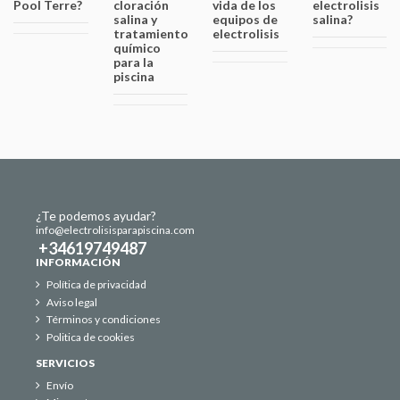
Pool Terre?
cloración
vida de los
electrolisis
salina y
equipos de
salina?
tratamiento
electrolisis
químico
para la
piscina
¿Te podemos ayudar?
info@electrolisisparapiscina.com
+34619749487
INFORMACIÓN
Política de privacidad
Aviso legal
Términos y condiciones
Politica de cookies
SERVICIOS
Envío