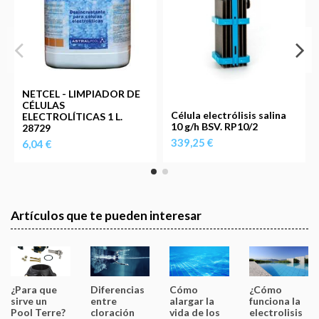
NETCEL - LIMPIADOR DE
CÉLULAS
Célula electrólisis salina
ELECTROLÍTICAS 1 L.
10 g/h BSV. RP10/2
28729
339,25 €
6,04 €
Artículos que te pueden interesar
¿Para que
Diferencias
Cómo
¿Cómo
sirve un
entre
alargar la
funciona la
Pool Terre?
cloración
vida de los
electrolisis