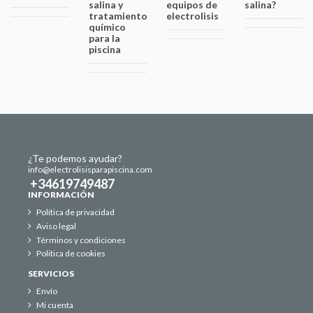
salina y
equipos de
salina?
tratamiento
electrolisis
químico
para la
piscina
¿Te podemos ayudar?
info@electrolisisparapiscina.com
+34619749487
INFORMACIÓN
Política de privacidad
Aviso legal
Términos y condiciones
Politica de cookies
SERVICIOS
Envío
Mi cuenta