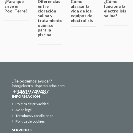
¿Para que
Diferencias
Cómo
¿Cómo
sirve un
entre
alargar la
funciona la
Pool Terre?
cloración
vida de los
electrolisis
salina y
equipos de
salina?
tratamiento
electrolisis
químico
para la
piscina
¿Te podemos ayudar?
info@electrolisisparapiscina.com
+34619749487
INFORMACIÓN
Política de privacidad
Aviso legal
Términos y condiciones
Politica de cookies
SERVICIOS