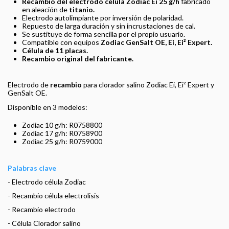
Recambio del electrodo célula Zodiac Ei 25 g/h
fabricado
en aleación de
titanio.
Electrodo autolimpiante por inversión de polaridad.
Repuesto de larga duración y sin incrustaciones de cal.
Se sustituye de forma sencilla por el propio usuario.
Compatible con equipos
Zodiac GenSalt OE, Ei, Ei² Expert.
Célula de 11 placas.
Recambio original del fabricante.
Electrodo de
recambio
para clorador salino Zodiac Ei, Ei² Expert y
GenSalt OE.
Disponible en 3 modelos:
Zodiac 10 g/h: R0758800
Zodiac 17 g/h: R0758900
Zodiac 25 g/h: R0759000
Palabras clave
- Electrodo célula Zodiac
- Recambio célula electrolisis
- Recambio electrodo
- Célula Clorador salino