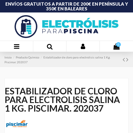
ENVÍOS GRATUITOS A PARTIR DE 200€ EN PENÍNSULA Y
350€ EN BALEARES
0
Inicio
Producto Químico
Estabilizador de cloro para electrolisis salina 1 Kg.
Piscimar. 202037
ESTABILIZADOR DE CLORO
PARA ELECTROLISIS SALINA
1 KG. PISCIMAR. 202037