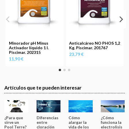
Minorador pH Minus
Anticalcáreo NO PHOS 1,2
Activador líquido 1 l.
Kg. Piscimar. 201767
Piscimar. 202315
23,79 €
11,90 €
Artículos que te pueden interesar
¿Para que
Diferencias
Cómo
¿Cómo
sirve un
entre
alargar la
funciona la
Pool Terre?
cloración
vida de los
electrolisis