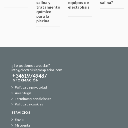
salina y
equipos de
salina?
tratamiento
electrolisis
químico
para la
piscina
¿Te podemos ayudar?
info@electrolisisparapiscina.com
+34619749487
INFORMACIÓN
Política de privacidad
Aviso legal
Términos y condiciones
Politica de cookies
SERVICIOS
Envío
Mi cuenta